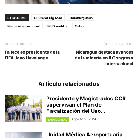
ETIQUETAS
El Grand Big Mac
Hamburguesa
Marca internacional
McDonald´s
Sabor
Artículo anterior
Artículo siguiente
Fallece ex presidente de la
Nicaragua destaca avances
FIFA Joao Havelange
de la minería en II Congreso
Internacional
Artículo relacionados
Presidente y Magistrados CCR
supervisan el Plan de
Fiscalización del Uso...
agosto 3, 2026
EMPRESARIAL
Unidad Médica Aeroportuaria