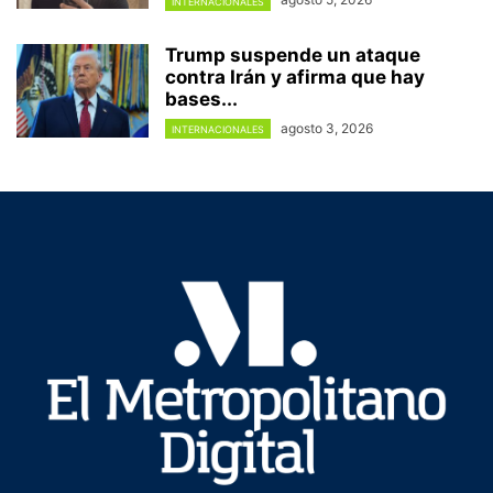
INTERNACIONALES
Trump suspende un ataque
contra Irán y afirma que hay
bases...
agosto 3, 2026
INTERNACIONALES