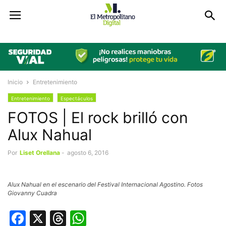
Inicio
Entretenimiento
Entretenimiento
Espectáculos
FOTOS | El rock brilló con
Alux Nahual
Por
Liset Orellana
-
agosto 6, 2016
Alux Nahual en el escenario del Festival Internacional Agostino. Fotos
Giovanny Cuadra
Facebook
X
Threads
WhatsApp