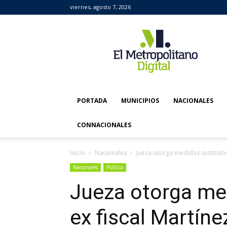
viernes, agosto 7, 2026
El
Metropolitano
Digital
PORTADA
MUNICIPIOS
NACIONALES
CONNACIONALES
Inicio
Nacionales
Jueza otorga medidas sustitutiva
Nacionales
Política
Jueza otorga med
ex fiscal Martíne