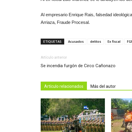
Al empresario Enrique Rais, falsedad ideológica,
Arriaza, Fraude Procesal.
ETIQUETAS
Acusados
delitos
Ex fiscal
FG
Artículo anterior
Se incendia furgón de Circo Cañonazo
Artículo relacionados
Más del autor