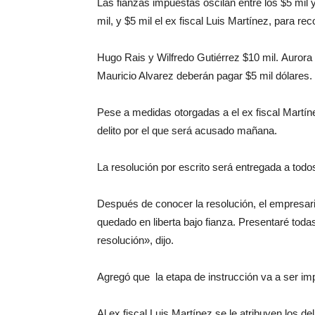
Las fianzas impuestas oscilan entre los $5 mil 
mil, y $5 mil el ex fiscal Luis Martínez, para reco
Hugo Rais y Wilfredo Gutiérrez $10 mil. Aurora
Mauricio Alvarez deberán pagar $5 mil dólares.
Pese a medidas otorgadas a el ex fiscal Martín
delito por el que será acusado mañana.
La resolución por escrito será entregada a todo
Después de conocer la resolución, el empresar
quedado en liberta bajo fianza. Presentaré toda
resolución», dijo.
Agregó que la etapa de instrucción va a ser imp
Al ex fiscal Luis Martínez se le atribuyen los de