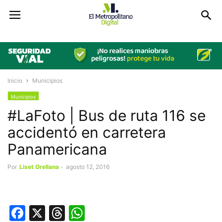
Inicio
Municipios
Municipios
#LaFoto | Bus de ruta 116 se
accidentó en carretera
Panamericana
Por
Liset Orellana
-
agosto 12, 2016
Facebook
X
Threads
WhatsApp