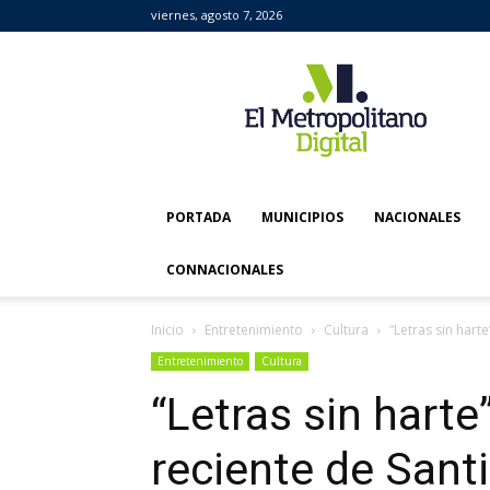
viernes, agosto 7, 2026
El
Metropolitano
Digital
PORTADA
MUNICIPIOS
NACIONALES
CONNACIONALES
Inicio
Entretenimiento
Cultura
“Letras sin harte
Entretenimiento
Cultura
“Letras sin harte”
reciente de Sant