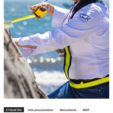
ETIQUETAS
Arte precolombino
Monumento
MOP