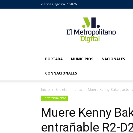
viernes, agosto 7, 2026
El
Metropolitano
Digital
PORTADA
MUNICIPIOS
NACIONALES
CONNACIONALES
Inicio
Entretenimiento
Muere Kenny Baker, actor 
Entretenimiento
Muere Kenny Bake
entrañable R2-D2