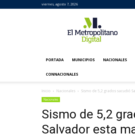
viernes, agosto 7, 2026
El
Metropolitano
Digital
PORTADA
MUNICIPIOS
NACIONALES
CONNACIONALES
Inicio
Nacionales
Sismo de 5,2 grados sacudió S
Nacionales
Sismo de 5,2 gr
Salvador esta m