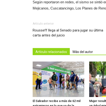
Según reportaron en redes, el sismo se sintió
Mejicanos, Cuscatancingo, Los Planes de Rende
Artículo anterior
Rousseff llega al Senado para jugar su última
carta antes del juicio
Artículo relacionados
Más del autor
El Salvador recibe a más de 62 mil
Mujer resul
extranjeros en lo que va de la
un árbol mi