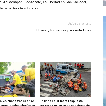
 en Ahuachapán, Sonsonate, La Libertad en San Salvador,
ros, entre otros lugares
Artículo siguiente
Lluvias y tormentas para este lunes
ta lesionada tras caer de
Equipos de primera respuesta
entras recolectaba frutas
realizan simulacro de accidente de