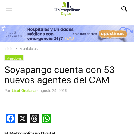
Inicio
Municipios
Municipios
Soyapango cuenta con 53
nuevos agentes del CAM
Por
Liset Orellana
-
agosto 24, 2016
Facebook
X
Threads
WhatsApp
El Metropolitano Digital