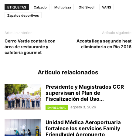
ETIQUETAS
Calzado
Multiplaza
Old Skool
VANS
Zapatos deportivos
Artículo anterior
Artículo siguiente
Cerro Verde contará con
Acosta llega segundo heat
área de restaurante y
eliminatorio en Río 2016
cafetería gourmet
Artículo relacionados
Presidente y Magistrados CCR
supervisan el Plan de
Fiscalización del Uso...
agosto 3, 2026
EMPRESARIAL
Unidad Médica Aeroportuaria
fortalece los servicios Family
Friendlydel Aeropuerto