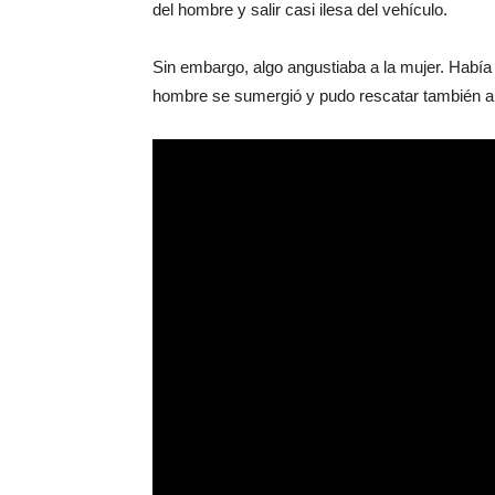
del hombre y salir casi ilesa del vehículo.
Sin embargo, algo angustiaba a la mujer. Había de
hombre se sumergió y pudo rescatar también a