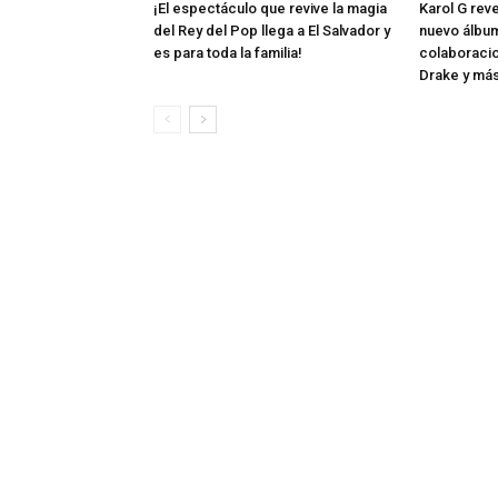
¡El espectáculo que revive la magia
Karol G rev
del Rey del Pop llega a El Salvador y
nuevo álbum
es para toda la familia!
colaboraci
Drake y má