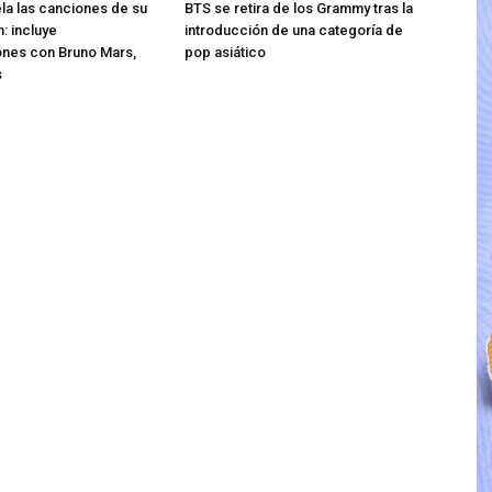
ela las canciones de su
BTS se retira de los Grammy tras la
: incluye
introducción de una categoría de
ones con Bruno Mars,
pop asiático
s