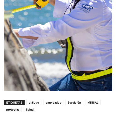
ETIQUETAS
diálogo
empleados
Escalafón
MINSAL
protestas
Salud