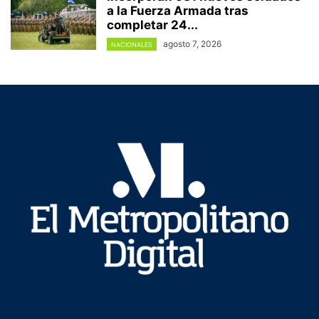
a la Fuerza Armada tras
completar 24...
agosto 7, 2026
NACIONALES