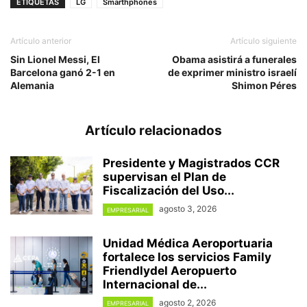
ETIQUETAS
LG
Smarthphones
Artículo anterior
Artículo siguiente
Sin Lionel Messi, El
Obama asistirá a funerales
Barcelona ganó 2-1 en
de exprimer ministro israelí
Alemania
Shimon Péres
Artículo relacionados
Presidente y Magistrados CCR
supervisan el Plan de
Fiscalización del Uso...
agosto 3, 2026
EMPRESARIAL
Unidad Médica Aeroportuaria
fortalece los servicios Family
Friendlydel Aeropuerto
Internacional de...
agosto 2, 2026
EMPRESARIAL