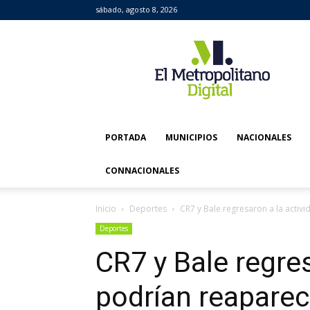
sábado, agosto 8, 2026
El
Metropolitano
Digital
PORTADA
MUNICIPIOS
NACIONALES
CONNACIONALES
Inicio
Deportes
CR7 y Bale regresaron a la activ
Deportes
CR7 y Bale regres
podrían reaparec