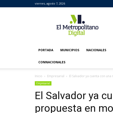
viernes, agosto 7, 2026
El
Metropolitano
Digital
PORTADA
MUNICIPIOS
NACIONALES
CONNACIONALES
Inicio
Empresarial
El Salvador ya cuenta con una
Empresarial
El Salvador ya c
propuesta en mo