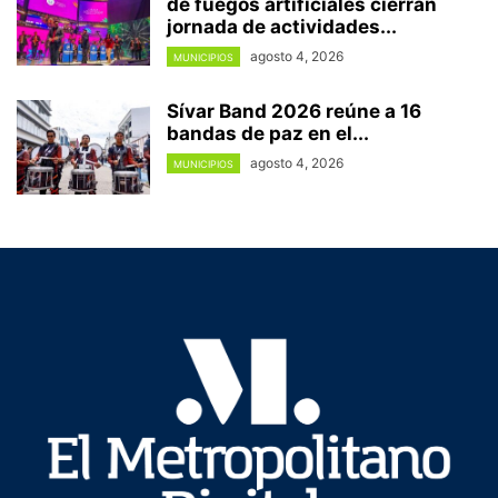
de fuegos artificiales cierran
jornada de actividades...
agosto 4, 2026
MUNICIPIOS
Sívar Band 2026 reúne a 16
bandas de paz en el...
agosto 4, 2026
MUNICIPIOS