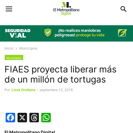
Inicio
Municipios
Municipios
FIAES proyecta liberar más
de un millón de tortugas
Por
Liset Orellana
-
septiembre 12, 2016
Facebook
X
Threads
WhatsApp
El Metropolitano Digital