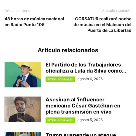
Artículo anterior
Artículo siguiente
48 horas de música nacional
CORSATUR realizará noche
en Radio Punto 105
de música en el Malecón del
Puerto de La Libertad
Artículo relacionados
El Partido de los Trabajadores
oficializa a Lula da Silva como...
agosto 6, 2026
INTERNACIONALES
Asesinan al ‘influencer’
mexicano César Gastélum en
plena transmisión en vivo
agosto 5, 2026
INTERNACIONALES
Trump suspende un ataque