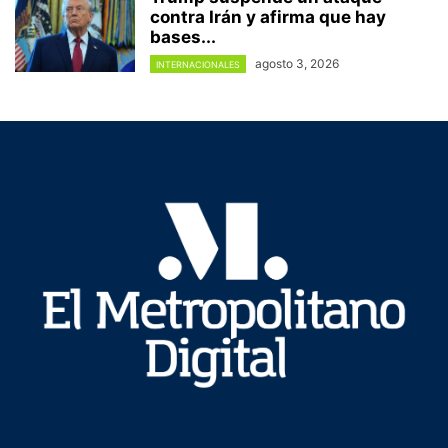
contra Irán y afirma que hay
bases...
agosto 3, 2026
INTERNACIONALES