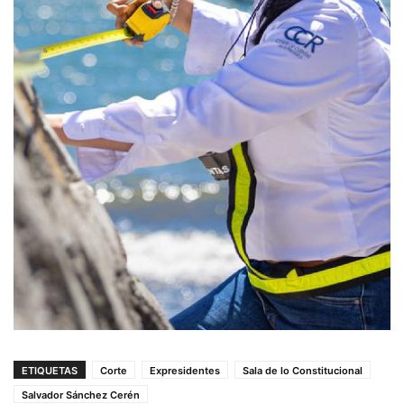
ETIQUETAS
Corte
Expresidentes
Sala de lo Constitucional
Salvador Sánchez Cerén