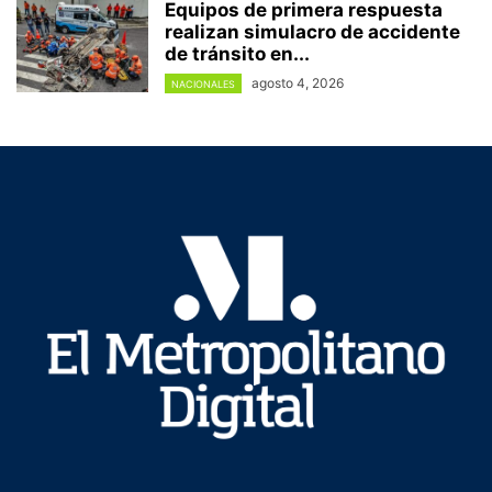
Equipos de primera respuesta
realizan simulacro de accidente
de tránsito en...
agosto 4, 2026
NACIONALES