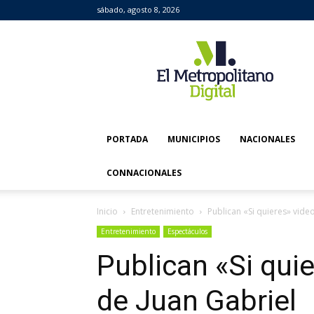
sábado, agosto 8, 2026
El
Metropolitano
Digital
PORTADA
MUNICIPIOS
NACIONALES
CONNACIONALES
Inicio
Entretenimiento
Publican «Si quieres» vid
Entretenimiento
Espectáculos
Publican «Si qui
de Juan Gabriel