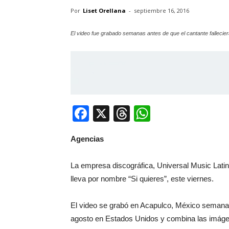
Por
Liset Orellana
-
septiembre 16, 2016
El video fue grabado semanas antes de que el cantante fallecie
Facebook
X
Threads
WhatsApp
Agencias
La empresa discográfica, Universal Music Latin
lleva por nombre “Si quieres”, este viernes.
El video se grabó en Acapulco, México semanas 
agosto en Estados Unidos y combina las imágen