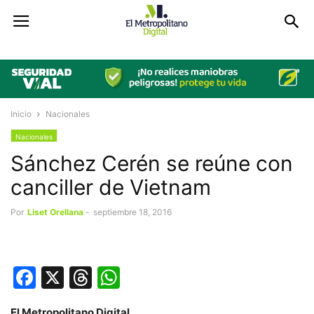
Inicio
Nacionales
Nacionales
Sánchez Cerén se reúne con
canciller de Vietnam
Por
Liset Orellana
-
septiembre 18, 2016
Facebook
X
Threads
WhatsApp
El Metropolitano Digital