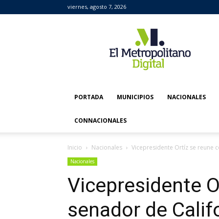
viernes, agosto 7, 2026
El
Metropolitano
Digital
PORTADA
MUNICIPIOS
NACIONALES
CONNACIONALES
Inicio
Nacionales
Vicepresidente Ortíz se reune 
Nacionales
Vicepresidente O
senador de Calif