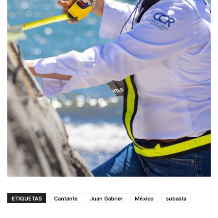
ETIQUETAS
Cantante
Juan Gabriel
México
subasta