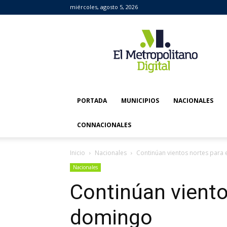
miércoles, agosto 5, 2026
El
Metropolitano
Digital
PORTADA
MUNICIPIOS
NACIONALES
CONNACIONALES
Inicio
Nacionales
Continúan vientos nortes para
Nacionales
Continúan viento
domingo