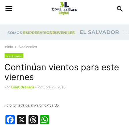
Inicio
Nacionales
Nacionales
Continúan vientos para este
viernes
Por
Liset Orellana
-
octubre 28, 2016
Foto tomada de: @PalomoRicardo
Facebook
X
Threads
WhatsApp