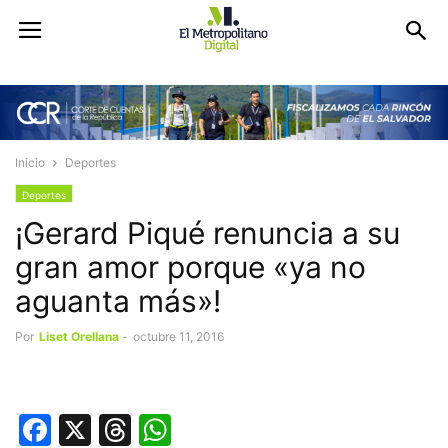
Inicio
Deportes
Deportes
¡Gerard Piqué renuncia a su
gran amor porque «ya no
aguanta más»!
Por
Liset Orellana
-
octubre 11, 2016
Facebook
X
Threads
WhatsApp