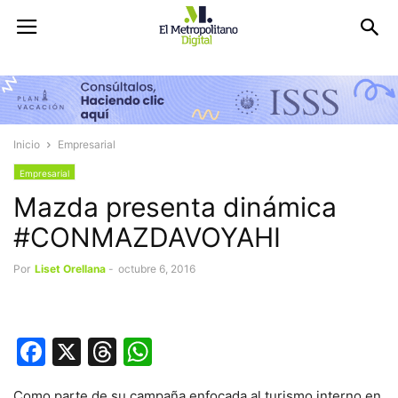
Inicio
Empresarial
Empresarial
Mazda presenta dinámica
#CONMAZDAVOYAHI
Por
Liset Orellana
-
octubre 6, 2016
Facebook
X
Threads
WhatsApp
Como parte de su campaña enfocada al turismo interno en