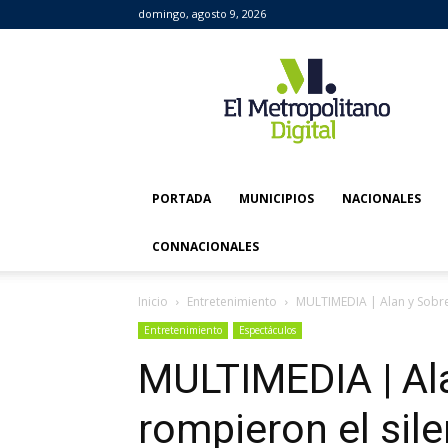
domingo, agosto 9, 2026
El
Metropolitano
Digital
PORTADA
MUNICIPIOS
NACIONALES
CONNACIONALES
Inicio
Entretenimiento
MULTIMEDIA | Alan y Sobre
Entretenimiento
Espectáculos
MULTIMEDIA | Al
rompieron el sil