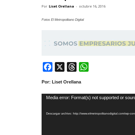
Por
Liset Orellana
-
octubre 16, 2016
Fotos El Metropolitano Digital
Facebook
X
Threads
WhatsApp
Por: Liset Orellana
Reproductor
Media error: Format(s) not supported or sour
de
vídeo
Descargar archivo: http://www.elmetropolitanodigital.com/wp-