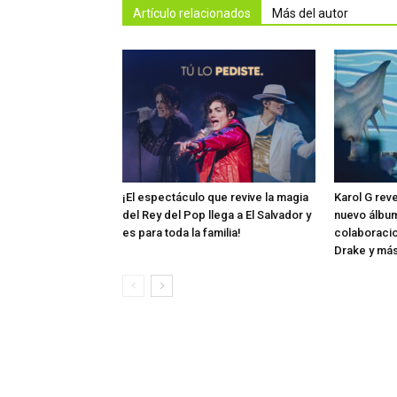
Artículo relacionados
Más del autor
¡El espectáculo que revive la magia
Karol G rev
del Rey del Pop llega a El Salvador y
nuevo álbum
es para toda la familia!
colaboraci
Drake y má