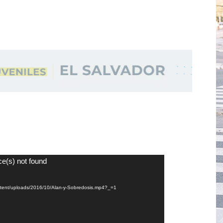
ce(s) not found
content/uploads/2016/10/Alan-y-Sobredosis.mp4?_=1