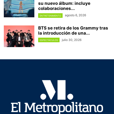
su nuevo álbum: incluye
colaboraciones...
agosto 6, 2026
ENTRETENIMIENTO
BTS se retira de los Grammy tras
la introducción de una...
julio 30, 2026
ESPECTÁCULOS