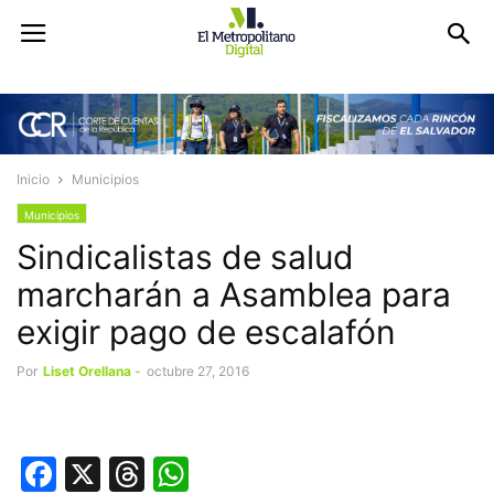
Inicio
Municipios
Municipios
Sindicalistas de salud
marcharán a Asamblea para
exigir pago de escalafón
Por
Liset Orellana
-
octubre 27, 2016
Facebook
X
Threads
WhatsApp