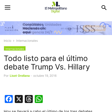
Inicio
Internacionales
Internacionales
Todo listo para el último
debate Trump Vs. Hillary
Por
Liset Orellana
-
octubre 19, 2016
Facebook
X
Threads
WhatsApp
Hoy se llevará a cabo el último de los tres debates