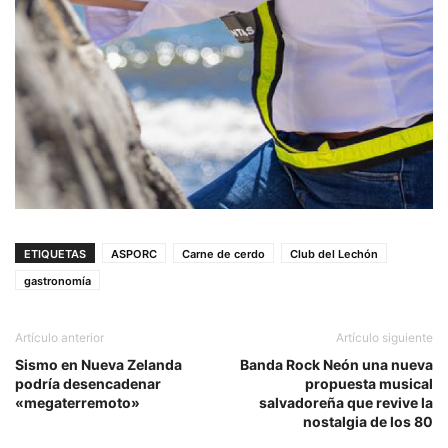
ETIQUETAS
ASPORC
Carne de cerdo
Club del Lechón
gastronomía
Artículo anterior
Artículo siguiente
Sismo en Nueva Zelanda
Banda Rock Neón una nueva
podría desencadenar
propuesta musical
«megaterremoto»
salvadoreña que revive la
nostalgia de los 80