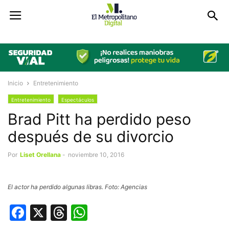
Inicio
Entretenimiento
Entretenimiento
Espectáculos
Brad Pitt ha perdido peso
después de su divorcio
Por
Liset Orellana
-
noviembre 10, 2016
El actor ha perdido algunas libras. Foto: Agencias
Facebook
X
Threads
WhatsApp