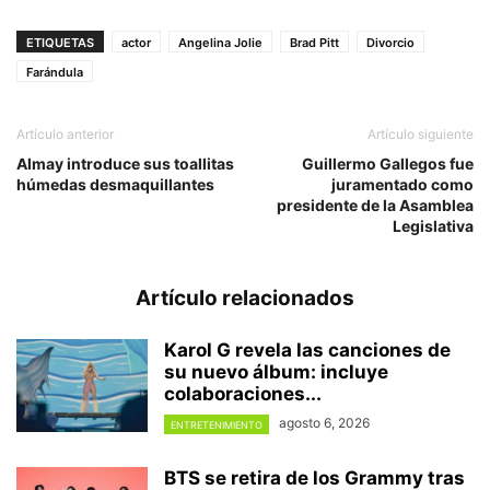
ETIQUETAS
actor
Angelina Jolie
Brad Pitt
Divorcio
Farándula
Artículo anterior
Artículo siguiente
Almay introduce sus toallitas
Guillermo Gallegos fue
húmedas desmaquillantes
juramentado como
presidente de la Asamblea
Legislativa
Artículo relacionados
Karol G revela las canciones de
su nuevo álbum: incluye
colaboraciones...
agosto 6, 2026
ENTRETENIMIENTO
BTS se retira de los Grammy tras