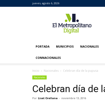
jueves, agosto 6, 2026
El
Metropolitano
Digital
PORTADA
MUNICIPIOS
NACIONALES
CONNACIONALES
Inicio
Nacionales
Celebran día de la pupusa
Nacionales
Celebran día de 
Por
Liset Orellana
-
noviembre 13, 2016