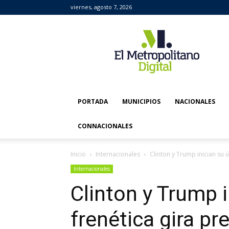
viernes, agosto 7, 2026
El
Metropolitano
Digital
PORTADA
MUNICIPIOS
NACIONALES
CONNACIONALES
Inicio
Internacionales
Clinton y Trump inician su úl
Internacionales
Clinton y Trump i
frenética gira pre