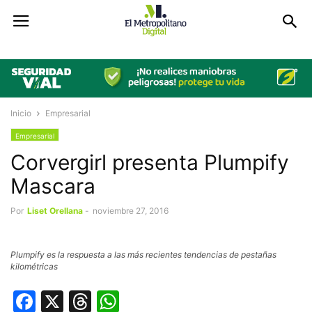
Inicio
Empresarial
Empresarial
Corvergirl presenta Plumpify
Mascara
Por
Liset Orellana
-
noviembre 27, 2016
Plumpify es la respuesta a las más recientes tendencias de pestañas
kilométricas
Facebook
X
Threads
WhatsApp