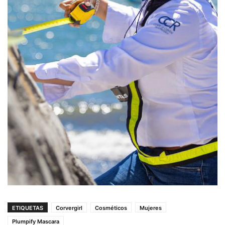
ETIQUETAS
Corvergirl
Cosméticos
Mujeres
Plumpify Mascara