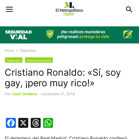
Inicio
Deportes
Deportes
Entretenimiento
Cristiano Ronaldo: «Sí, soy
gay, ¡pero muy rico!»
Por
Liset Orellana
-
noviembre 21, 2016
Facebook
X
Threads
WhatsApp
El delantero del Real Madrid, Cristiano Ronaldo confesó