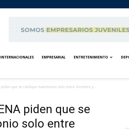
INTERNACIONALES
EMPRESARIAL
ENTRETENIMIENTO
DEP
iden que se ratifique matrimonio solo entre «hombre y...
ENA piden que se
onio solo entre