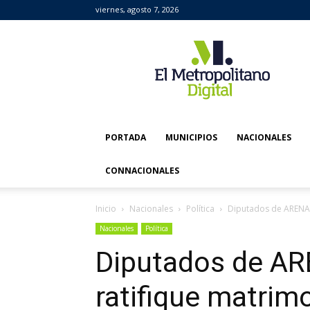
viernes, agosto 7, 2026
El
Metropolitano
Digital
PORTADA
MUNICIPIOS
NACIONALES
CONNACIONALES
Inicio
Nacionales
Política
Diputados de ARENA p
Nacionales
Política
Diputados de AR
ratifique matrim