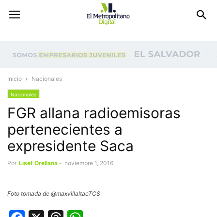
Inicio
Nacionales
Nacionales
FGR allana radioemisoras
pertenecientes a
expresidente Saca
Por
Liset Orellana
-
noviembre 1, 2016
Foto tomada de @maxvillaltacTCS