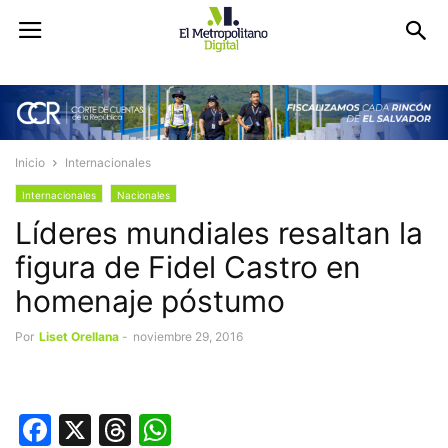
Inicio
Internacionales
Internacionales
Nacionales
Líderes mundiales resaltan la
figura de Fidel Castro en
homenaje póstumo
Por
Liset Orellana
-
noviembre 29, 2016
Facebook
X
Threads
WhatsApp