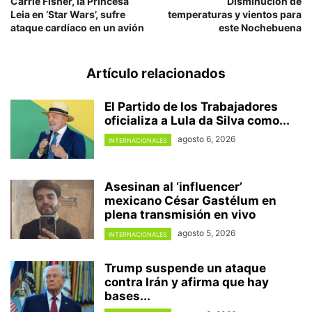
Carrie Fisher, la Princesa
Disminución de
Leia en ‘Star Wars’, sufre
temperaturas y vientos para
ataque cardíaco en un avión
este Nochebuena
Artículo relacionados
El Partido de los Trabajadores
oficializa a Lula da Silva como...
agosto 6, 2026
INTERNACIONALES
Asesinan al ‘influencer’
mexicano César Gastélum en
plena transmisión en vivo
agosto 5, 2026
INTERNACIONALES
Trump suspende un ataque
contra Irán y afirma que hay
bases...