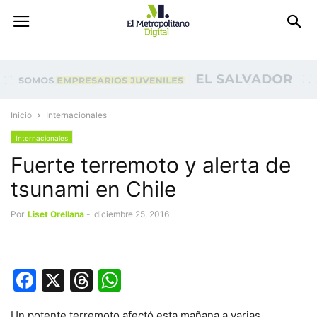
Inicio
Internacionales
Internacionales
Fuerte terremoto y alerta de
tsunami en Chile
Por
Liset Orellana
-
diciembre 25, 2016
Facebook
X
Threads
WhatsApp
Un potente terremoto afectó esta mañana a varias