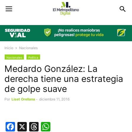
Inicio
Nacionales
Nacionales
Política
Medardo González: La
derecha tiene una estrategia
de golpe suave
Por
Liset Orellana
-
diciembre 11, 2016
Facebook
X
Threads
WhatsApp