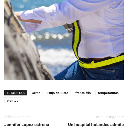
ETIQUETAS
Clima
Flujo del Este
frente frío
temperaturas
vientos
Artículo anterior
Artículo siguiente
Jennifer López estrena
Un hospital holandés admite