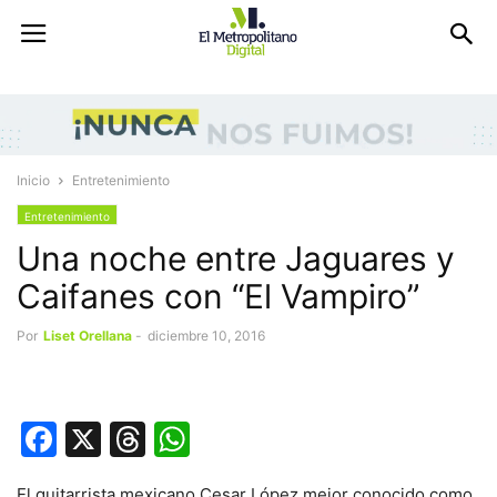
Inicio
Entretenimiento
Entretenimiento
Una noche entre Jaguares y
Caifanes con “El Vampiro”
Por
Liset Orellana
-
diciembre 10, 2016
Facebook
X
Threads
WhatsApp
El guitarrista mexicano Cesar López mejor conocido como