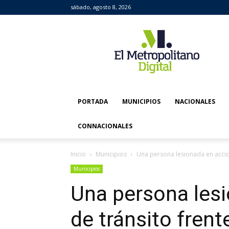
sábado, agosto 8, 2026
El
Metropolitano
Digital
PORTADA
MUNICIPIOS
NACIONALES
CONNACIONALES
Inicio
Municipios
Una persona lesionada en acciden
Municipios
Una persona les
de tránsito frent