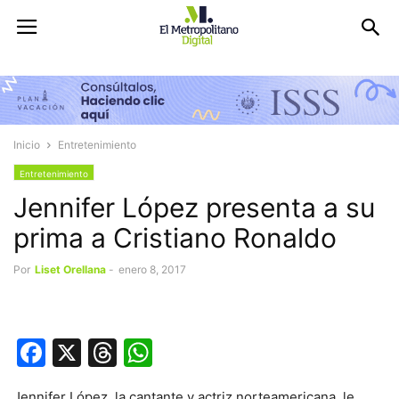
Inicio
Entretenimiento
Entretenimiento
Jennifer López presenta a su
prima a Cristiano Ronaldo
Por
Liset Orellana
-
enero 8, 2017
Facebook
X
Threads
WhatsApp
Jennifer López, la cantante y actriz norteamericana, le