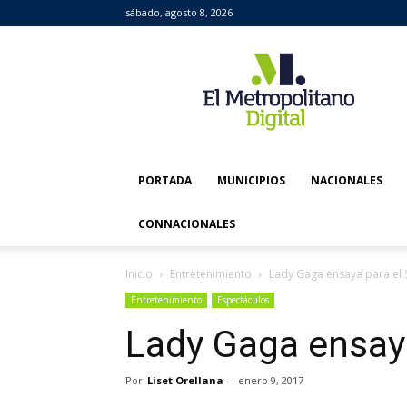
sábado, agosto 8, 2026
El
Metropolitano
Digital
PORTADA
MUNICIPIOS
NACIONALES
CONNACIONALES
Inicio
Entretenimiento
Lady Gaga ensaya para el
Entretenimiento
Espectáculos
Lady Gaga ensay
Por
Liset Orellana
-
enero 9, 2017