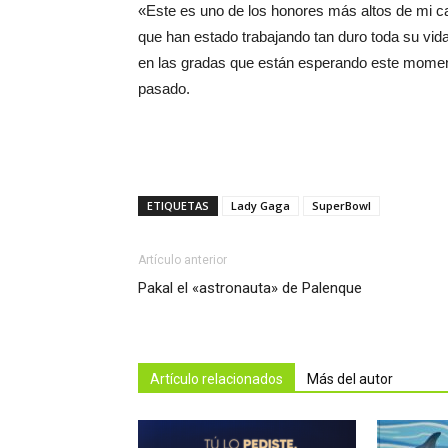
«Este es uno de los honores más altos de mi car
que han estado trabajando tan duro toda su vid
en las gradas que están esperando este momen
pasado.
ETIQUETAS
Lady Gaga
SuperBowl
Artículo anterior
Pakal el «astronauta» de Palenque
Artículo relacionados
Más del autor