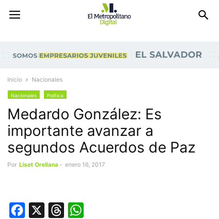
Inicio
Nacionales
Nacionales
Política
Medardo González: Es
importante avanzar a
segundos Acuerdos de Paz
Por
Liset Orellana
-
enero 16, 2017
Facebook
X
Threads
WhatsApp