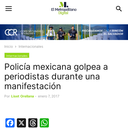
Inicio
Internacionales
Internacionales
Policía mexicana golpea a
periodistas durante una
manifestación
Por
Liset Orellana
-
enero 7, 2017
Facebook
X
Threads
WhatsApp